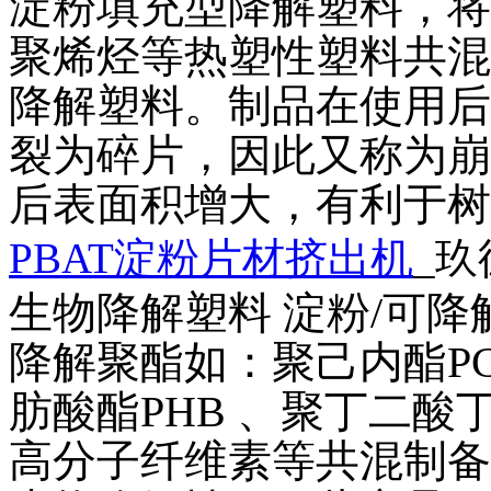
淀粉填充型降解塑料，将
聚烯烃等热塑性塑料共混
降解塑料。制品在使用后
裂为碎片，因此又称为崩
后表面积增大，有利于树
PBAT淀粉片材挤出机
_玖
生物降解塑料
淀粉
/可
降解聚酯如：聚己内酯PC
肪酸酯PHB 、聚丁二酸
高分子纤维素等共混制备