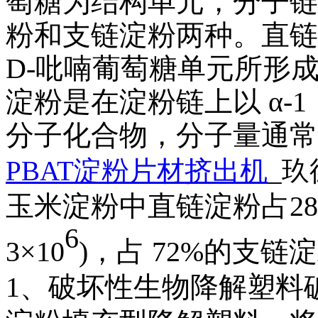
萄糖为结构单元，分子链
粉和支链淀粉两种。直链
D-吡喃葡萄糖单元所形
淀粉是在淀粉链上以 α-
分子化合物，分子量通常
PBAT淀粉片材挤出机
_玖
玉米淀粉中直链淀粉占28%
6
3×10
)，占 72%的支
1、
破坏性生物降解塑料